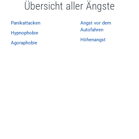
Übersicht aller Ängste
Panikattacken
Angst vor dem
Autofahren
Hypnophobie
Höhenangst
Agoraphobie
Hundephobie
Mäusephobie
Hypochondrie
Angst vor Wasser
Katzenphobie
Vortragsangst
Klaustrophobie
Schluckangst
Schüchterne Blase
Insektenphobie
Angst vor Schmerzen
Misophonie
Verlustangst
Angst vor Gewittern
Prüfungsangst
Cleithrophobie
Schlangenphobie
Emetophobie