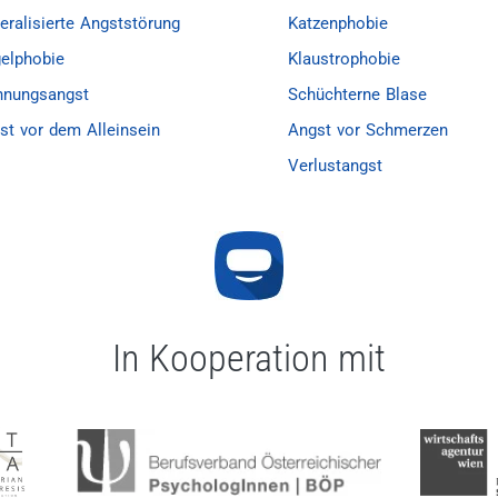
innen wir mit leichtem Material (Bilder, Videos etc.). Aber
eralisierte Angststörung
Katzenphobie
auen uns Ihre Phobie aus nächster Nähe an. Aber keine Sorge
elphobie
Klaustrophobie
rden schnell merken, dass Sie Ihre Angst sehr gut kontrolli
nnungsangst
Schüchterne Blase
st vor dem Alleinsein
Angst vor Schmerzen
Verlustangst
In Kooperation mit