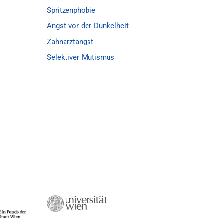
 sobald Sie sich bereit fühlen, tauchen
Spritzenphobie
, bei uns haben Sie immer die Gewissheit,
Angst vor der Dunkelheit
eren können.
Zahnarztangst
Selektiver Mutismus