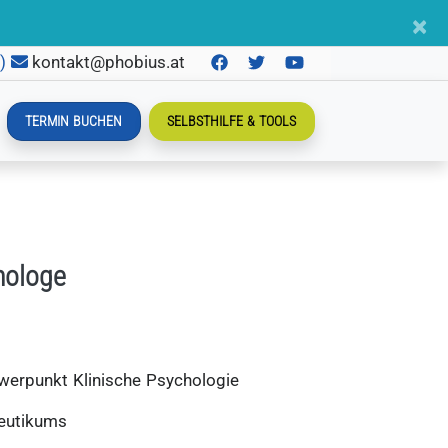
×
n)
kontakt@phobius.at
TERMIN BUCHEN
SELBSTHILFE & TOOLS
hologe
werpunkt Klinische Psychologie
eutikums