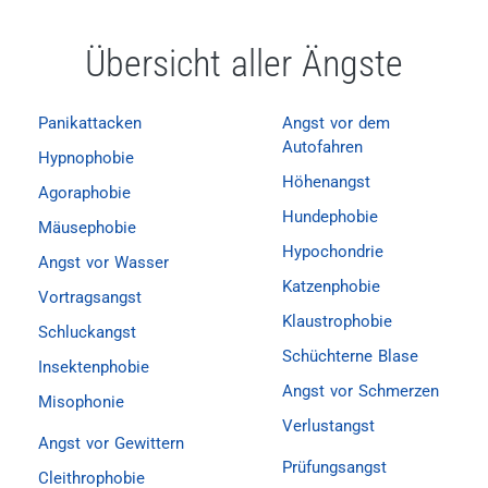
Übersicht aller Ängste
Panikattacken
Angst vor dem
Autofahren
Hypnophobie
Höhenangst
Agoraphobie
Hundephobie
Mäusephobie
Hypochondrie
Angst vor Wasser
Katzenphobie
Vortragsangst
Klaustrophobie
Schluckangst
Schüchterne Blase
Insektenphobie
Angst vor Schmerzen
Misophonie
Verlustangst
Angst vor Gewittern
Prüfungsangst
Cleithrophobie