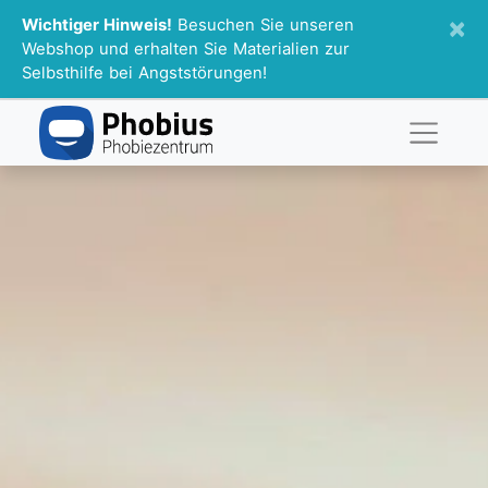
×
Wichtiger Hinweis!
Besuchen Sie unseren
Webshop und erhalten Sie Materialien zur
Selbsthilfe bei Angststörungen!