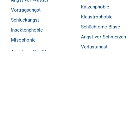
Katzenphobie
Vortragsangst
Klaustrophobie
Schluckangst
Schüchterne Blase
Insektenphobie
Angst vor Schmerzen
Misophonie
Verlustangst
Angst vor Gewittern
Prüfungsangst
Cleithrophobie
Schlangenphobie
Emetophobie
Soziale Phobie
Flugangst
Spinnenphobie
Generalisierte
Angststörung
Spritzenphobie
Vogelphobie
Angst vor der Dunkelheit
Trennungsangst
Zahnarztangst
Angst vor dem Alleinsein
Selektiver Mutismus