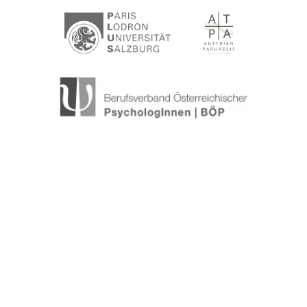
Standorte
Wien
|
Klagenfurt
|
Villach
|
Graz
|
Judenburg
|
Online