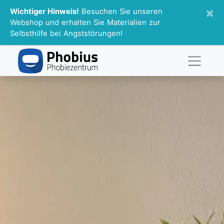
×
Wichtiger Hinweis!
Besuchen Sie unseren
Webshop und erhalten Sie Materialien zur
Selbsthilfe bei Angststörungen!