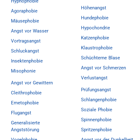
Hypnophobie
Höhenangst
Agoraphobie
Hundephobie
Mäusephobie
Hypochondrie
Angst vor Wasser
Katzenphobie
Vortragsangst
Klaustrophobie
Schluckangst
Schüchterne Blase
Insektenphobie
Angst vor Schmerzen
Misophonie
Verlustangst
Angst vor Gewittern
Prüfungsangst
Cleithrophobie
Schlangenphobie
Emetophobie
Soziale Phobie
Flugangst
Spinnenphobie
Generalisierte
Angststörung
Spritzenphobie
Vogelphobie
Angst vor der Dunkelheit