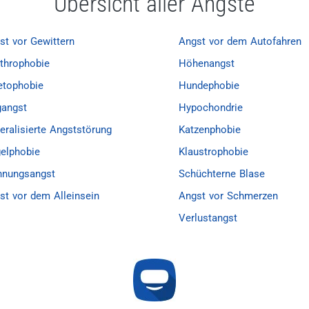
Übersicht aller Ängste
st vor Gewittern
Angst vor dem Autofahren
ithrophobie
Höhenangst
tophobie
Hundephobie
gangst
Hypochondrie
eralisierte Angststörung
Katzenphobie
elphobie
Klaustrophobie
nnungsangst
Schüchterne Blase
st vor dem Alleinsein
Angst vor Schmerzen
Verlustangst