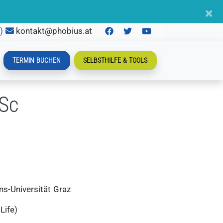
×
n)
kontakt@phobius.at
TERMIN BUCHEN
SELBSTHILFE & TOOLS
MSc
s-Universität Graz
Life)