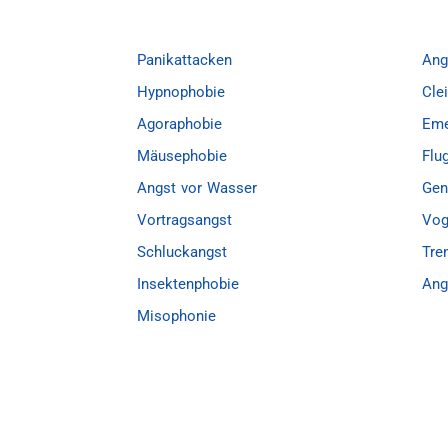
Panikattacken
Ang
Hypnophobie
Cle
Agoraphobie
Eme
Mäusephobie
Flu
Angst vor Wasser
Gen
Vortragsangst
Vog
Schluckangst
Tre
Insektenphobie
Ang
Misophonie