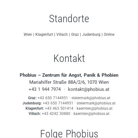
Standorte
Wien
|
Klagenfurt
|
Villach
|
Graz
|
Judenburg
|
Online
Kontakt
Phobius – Zentrum für Angst, Panik & Phobien
Mariahilfer Straße 88A/2/6, 1070 Wien
+43 1 944 7974
·
kontakt@phobius.at
Graz:
+43 650 7144951
·
steiermark@phobius.at
Judenburg:
+43 650 7144951
·
steiermark@phobius.at
Klagenfurt:
+43 463 501414
·
kaernten@phobius.at
Villach:
+43 4242 30880
·
kaernten@phobius.at
Folge Phobius