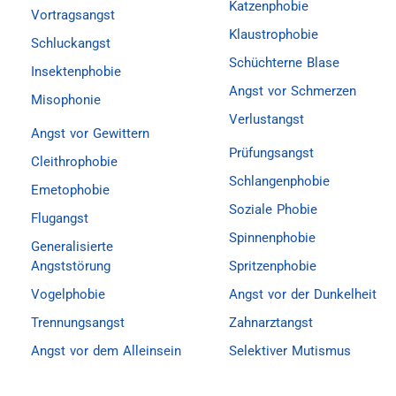
Katzenphobie
Vortragsangst
Klaustrophobie
Schluckangst
Schüchterne Blase
Insektenphobie
Angst vor Schmerzen
Misophonie
Verlustangst
Angst vor Gewittern
Prüfungsangst
Cleithrophobie
Schlangenphobie
Emetophobie
Soziale Phobie
Flugangst
Spinnenphobie
Generalisierte
Angststörung
Spritzenphobie
Vogelphobie
Angst vor der Dunkelheit
Trennungsangst
Zahnarztangst
Angst vor dem Alleinsein
Selektiver Mutismus