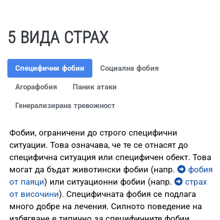
5 ВИДА СТРАХ
Специфични фобии
Социална фобия
Агорафобия
Паник атаки
Генерализирана тревожност
Фобии, ограничени до строго специфични
ситуации. Това означава, че те се отнасят до
специфична ситуация или специфичен обект. Това
могат да бъдат животински фобии (напр.
фобия
от паяци
) или ситуационни фобии (напр.
страх
от височини
). Специфичната фобия се подлага
много добре на лечения. Силното поведение на
избягване е типично за специфичните фобии.