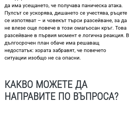
да има усещането, че получава паническа атака.
Пулсът се ускорява, дишането се учестява, ръцете
се изпотяват – и човекът търси разсейване, за да
не влезе още повече в този омагьосан кръг. Това
разсейване в първия момент е логична реакция. В
дългосрочен план обаче има решаващ
недостатък: хората забравят, че повечето
ситуации изобщо не са опасни.
КАКВО МОЖЕТЕ ДА
НАПРАВИТЕ ПО ВЪПРОСА?
При много хора разяснението какво точно се
случва в тялото и мислите им води до значително
облекчение. Изследванията обаче са единодушни:
най-трайният начин да превъзмогнете тревожно