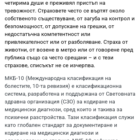
четирима души е преживял пристъп на
тревожност. Страховете често се въртят около
собственото съществуване, от загуба на контрол и
безпомощност, от допускане на грешки, от
недостатъчна компетентност или
привлекателност или от разболяване. Страха от
животни, от возене в метро или от говорене пред
публика също са често срещани – и с тези
страхове, списъкът не се изчерпва.
МКБ-10 (Международна класификация на
болестите, 10-та ревизия) е класификационна
система, разработена и поддържана от Световната
здравна организация (СЗО) за кодиране на
медицински диагнози, сред които и такива за
психични разстройства. Тази класификация служи
като глобален стандарт за документиране и
кодиране на медицински диагнози и