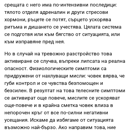
срещата с него има по-интензивни последици:
тялото отделя адреналин и други стресови
хормони, ръцете се потят, сърцето ускорява
ритъма и дишането се учестява. Цялата система
се подготвя или към бягство от ситуацията, или
към изправяне пред нея.
Но в случай на тревожно разстройство това
активиране се случва, въпреки липсата на реална
опасност. Физиологическите симптоми са
придружени от нахлуващи мисли: човек вярва, че
губи контрол и се чувства безпомощен и
безсилен. В резултат на това телесните симптоми
се активират още повече, мислите се ускоряват
още-повече и в крайна сметка човек влиза в
непорочен кръг от все по-силни негативни
усещания. Искаме да избягаме от ситуацията
възможно най-бързо. Ако направим това, ние