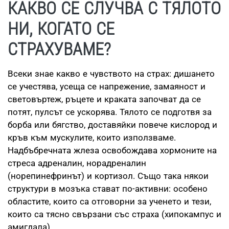
КАКВО СЕ СЛУЧВА С ТЯЛОТО
НИ, КОГАТО СЕ
СТРАХУВАМЕ?
Всеки знае какво е чувството на страх: дишането
се учестява, усеща се напрежение, замаяност и
световъртеж, ръцете и краката започват да се
потят, пулсът се ускорява. Тялото се подготвя за
борба или бягство, доставяйки повече кислород и
кръв към мускулите, които използваме.
Надбъбречната жлеза освобождава хормоните на
стреса адреналин, норадреналин
(норепинефринът) и кортизол. Също така някои
структури в мозъка стават по-активни: особено
областите, които са отговорни за ученето и тези,
които са тясно свързани със страха (хипокампус и
амигдала).