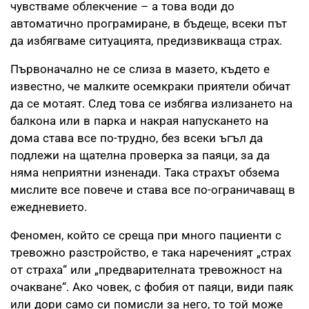
чувстваме облекчение – а това води до
автоматично програмиране, в бъдеще, всеки път
да избягваме ситуацията, предизвикваща страх.
Първоначално не се слиза в мазето, където е
известно, че малките осемкраки приятели обичат
да се мотаят. След това се избягва излизането на
балкона или в парка и накрая напускането на
дома става все по-трудно, без всеки ъгъл да
подлежи на щателна проверка за паяци, за да
няма неприятни изненади. Така страхът обзема
мислите все повече и става все по-ограничаващ в
ежедневието.
Феномен, който се среща при много пациенти с
тревожно разстройство, е така нареченият „страх
от страха“ или „предварителната тревожност на
очакване“. Ако човек, с фобия от паяци, види паяк
или дори само си помисли за него, то той може