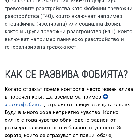
здравословни състояния. МКБ-10 дефинира
тревожните разстройства като Фобийни тревожни
разстройства (F40), които включват например
специфична (изолирана) или социална фобия,
както и Други тревожни разстройства (F41), които
включват например паническо разстройство и
генерализирана тревожност.
КАК СЕ РАЗВИВА ФОБИЯТА?
Когато страхът поеме контролa, често човек влиза
в порочен кръг. Да вземем за пример
арахнофобията
, страхът от паяци: срещата с паяк
Буди в много хора неприятно чувство. Колко
силно е това чувство обикновено зависи от
размера на животното и близостта до него. За
хората, които се страхуват от паяци, обаче,