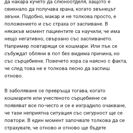
да накара кучето да слюноотделя, защото е
свикнало да получава храна, когато звънецът
звъни. Подобно, макар и не толкова просто, е
положението и със страха от заспиване. В
някакъв момент пациентите са научили, че има
нещо негативно, свързано със заспиването.
Например повтарящи се кошмари. Или пък се
събуждат обляни в пот без видима причина, но
със сърцебиене. Повечето хора са наясно с факта,
че след това не е толкова лесно да заспиш
отново.
В заболяване се превръща тогава, когато
кошмарите или учестеното сърцебиене се
появяват все по-често и се е изградило очакване,
че тази неприятна ситуация със сигурност ще се
повтори. В един момент започвате толкова да се
страхувате, че отново и отново ще бъдете