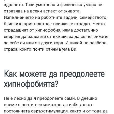
здравето. Тази умствена и физическа умора се
отразява на всеки аспект от живота.
Изпълнението на работните задачи, семейството,
близките приятелства - всички те страдат. Често,
страдащият от хипнофобия, няма достатъчно
енергия да излезете от вкъщи, за да се погрижите
за себе си или за други хора. И никой не разбира
страха, който почти отнема ума Ви.
Как можете да преодолеете
хипнофобията?
Не е лесно да я преодолеете сами. В днешно
време е почти невъзможно да избягате от
постоянната свръхстимулация, както и от това да