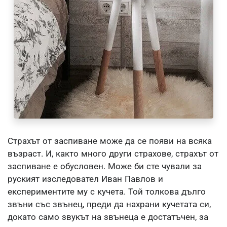
Страхът от заспиване може да се появи на всяка
възраст. И, както много други страхове, страхът от
заспиване е обусловен. Може би сте чували за
руският изследовател Иван Павлов и
експериментите му с кучета. Той толкова дълго
звъни със звънец, преди да нахрани кучетата си,
докато само звукът на звънеца е достатъчен, за