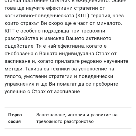
станал постоянен спътник в ежедневието. Освен
това ще научите ефективни стратегии от
когнитивно-поведенческата (КПТ) терапия, чрез
които страхът Ви скоро ще е част от миналото.
КПТ е особено подходяща при тревожни
разстройства и изисква Вашето активното
съдействие. Тя е най-ефективна, когато е
съобразена с Вашата индивидуална Страх от
заспиване и, когато прилагате редовно научените
методи. Такива са техники за успокоение на
тялото, умствени стратегии и поведенчески
упражнения и ще Ви помагат да се преборите
успешно с Страх от заспиване .
Първа
Запознаване, история и развитие на
сесия
тревожното разстройство
2. и 3.
Придобиване на знание, създаване на