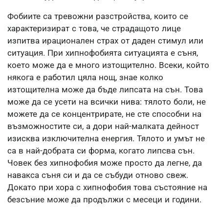
Фобиите са тревожни разстройства, които се
характеризират с това, че страдащото лице
изпитва ирационален страх от даден стимул или
ситуация. При хипнофобията ситуацията е съня,
което може да е много изтощително. Всеки, който
някога е работил цяла нощ, знае колко
изтощителна може да бъде липсата на сън. Това
може да се усети на всички нива: тялото боли, не
можете да се концентрирате, не сте способни на
възможностите си, а дори най-малката дейност
изисква изключителна енергия. Тялото и умът не
са в най-добрата си форма, когато липсва сън.
Човек без хипнофобия може просто да легне, да
навакса съня си и да се събуди отново свеж.
Докато при хора с хипнофобия това състояние на
безсъние може да продължи с месеци и години.