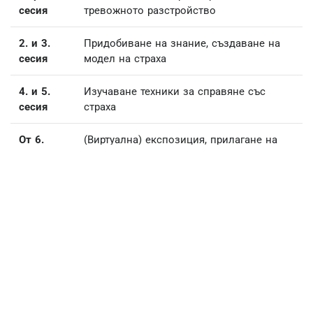
сесия
тревожното разстройство
2. и 3.
Придобиване на знание, създаване на
сесия
модел на страха
4. и 5.
Изучаване техники за справяне със
сесия
страха
От 6.
(Виртуална) експозиция, прилагане на
сесия
стратегии
Последна
Финална дискусия и изграждане на план
сесия
за действие
Страх да останеш сам не изчезва от само себе си,
напротив
- с времето може да се влоши и да
доведе със себе си и други проблеми. Въпреки
това много от потърпевшите не търсят помощ, а