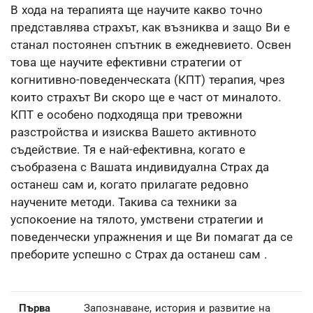
В хода на терапията ще научите какво точно
представлява страхът, как възниква и защо Ви е
станал постоянен спътник в ежедневието. Освен
това ще научите ефективни стратегии от
когнитивно-поведенческата (КПТ) терапия, чрез
които страхът Ви скоро ще е част от миналото.
КПТ е особено подходяща при тревожни
разстройства и изисква Вашето активното
съдействие. Тя е най-ефективна, когато е
съобразена с Вашата индивидуална Страх да
останеш сам и, когато прилагате редовно
научените методи. Такива са техники за
успокоение на тялото, умствени стратегии и
поведенчески упражнения и ще Ви помагат да се
преборите успешно с Страх да останеш сам .
Първа
Запознаване, история и развитие на